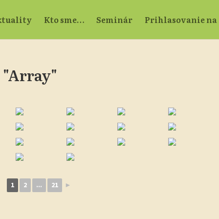
tuality
Kto sme…
Seminár
Prihlasovanie na
 "Array"
1
2
...
21
►