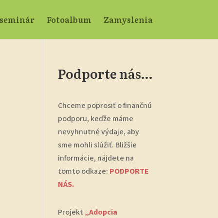
 seminár
Fotoalbum
Zamyslenia
Podporte nás…
Chceme poprosiť o finančnú
podporu, keďže máme
nevyhnutné výdaje, aby
sme mohli slúžiť. Bližšie
informácie, nájdete na
tomto odkaze:
PODPORTE
NÁS.
Projekt
„Adopcia