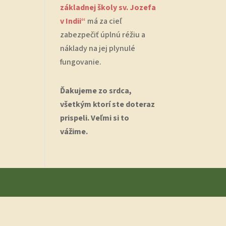
základnej školy sv. Jozefa
v Indii“
má za cieľ
zabezpečiť úplnú réžiu a
náklady na jej plynulé
fungovanie.
Ďakujeme zo srdca,
všetkým ktorí ste doteraz
prispeli. Veľmi si to
vážime.