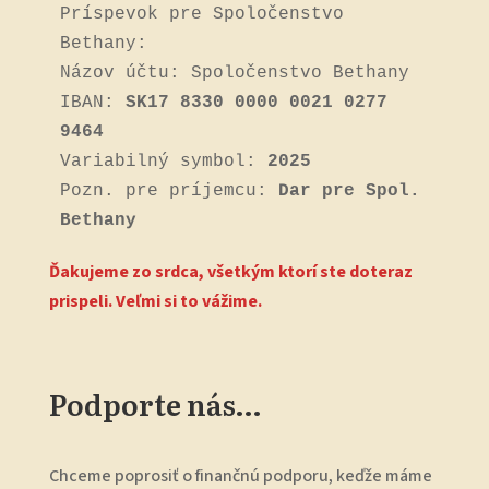
Príspevok pre Spoločenstvo 
Bethany:
Názov účtu: Spoločenstvo Bethany
IBAN: 
SK17 8330 0000 0021 0277 
9464
Variabilný symbol: 
2025
Pozn. pre príjemcu:
 Dar pre Spol. 
Bethany
Ďakujeme zo srdca, všetkým ktorí ste doteraz
prispeli. Veľmi si to vážime.
Podporte nás…
Chceme poprosiť o finančnú podporu, keďže máme