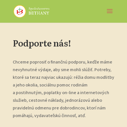
Podporte nás!
Chceme poprosiť o finančnú podporu, keďže máme
nevyhnutné výdaje, aby sme mohli slúžiť. Potreby,
ktoré sa teraz najviac ukazujú: réžia domu modlitby
a jeho okolia, sociálnu pomoc rodinám
a postihnutým, poplatky on-line a internetových
služieb, cestovné náklady, jednorázovú alebo
pravidelnú odmenu pre dobrodincov, ktorí nám
pomáhajú, vydavateľskú činnosť, atď.