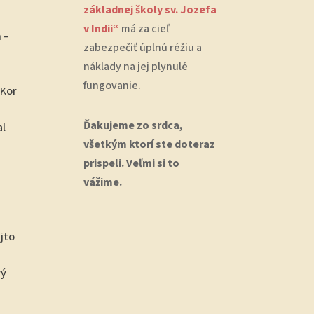
základnej školy sv. Jozefa
v Indii“
má za cieľ
 –
zabezpečiť úplnú réžiu a
náklady na jej plynulé
fungovanie.
1Kor
Ďakujeme zo srdca,
al
všetkým ktorí ste doteraz
prispeli. Veľmi si to
vážime.
ejto
rý