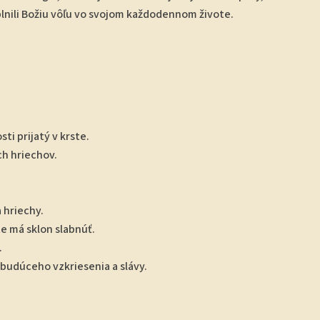
 plnili Božiu vôľu vo svojom každodennom živote.
ti prijatý v krste.
ých hriechov.
 hriechy.
e má sklon slabnúť.
.
budúceho vzkriesenia a slávy.