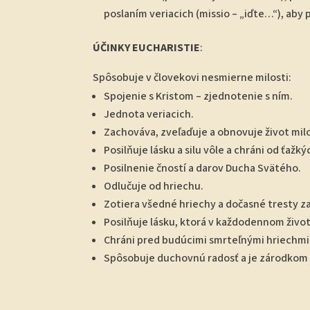
poslaním veriacich (missio – „iďte…“), aby
ÚČINKY
EUCHARISTIE
:
Spôsobuje v človekovi nesmierne milosti:
Spojenie s Kristom – zjednotenie s ním.
Jednota veriacich.
Zachováva, zveľaďuje a obnovuje život milos
Posilňuje lásku a silu vôle a chráni od ťažk
Posilnenie čností a darov Ducha Svätého.
Odlučuje od hriechu.
Zotiera všedné hriechy a dočasné tresty za
Posilňuje lásku, ktorá v každodennom život
Chráni pred budúcimi smrteľnými hriechmi
Spôsobuje duchovnú radosť a je zárodkom 