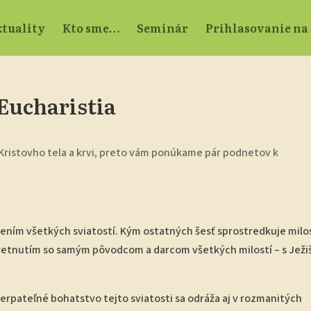
tuality
Kto sme…
Seminár
Prihlasovanie na
 Eucharistia
Kristovho tela a krvi, preto vám ponúkame pár podnetov k
šením všetkých sviatostí. Kým ostatných šesť sprostredkuje milos
tretnutím so samým pôvodcom a darcom všetkých milostí – s Jež
erpateľné bohatstvo tejto sviatosti sa odráža aj v rozmanitých