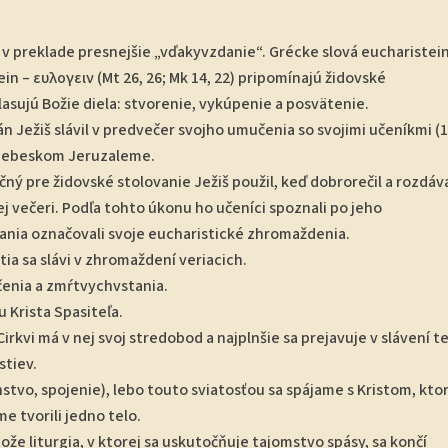
 v preklade presnejšie „vďakyvzdanie“. Grécke slová eucharistein
gein – ευλογειν (Mt 26, 26; Mk 14, 22) pripomínajú židovské
lasujú Božie diela: stvorenie, vykúpenie a posvätenie.
án Ježiš slávil v predvečer svojho umučenia so svojimi učeníkmi (
v nebeskom Jeruzaleme.
ný pre židovské stolovanie Ježiš použil, keď dobrorečil a rozdáv
ej večeri. Podľa tohto úkonu ho učeníci spoznali po jeho
ania označovali svoje eucharistické zhromaždenia.
ia sa slávi v zhromaždení veriacich.
enia a zmŕtvychvstania.
 Krista Spasiteľa.
 Cirkvi má v nej svoj stredobod a najplnšie sa prejavuje v slávení t
stiev.
stvo, spojenie), lebo touto sviatosťou sa spájame s Kristom, kto
e tvorili jedno telo.
ože liturgia, v ktorej sa uskutočňuje tajomstvo spásy, sa končí