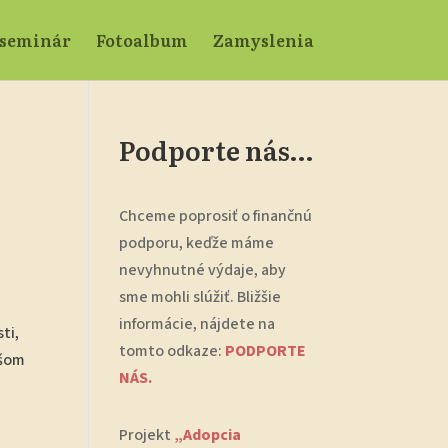
 seminár
Fotoalbum
Zamyslenia
Podporte nás…
Chceme poprosiť o finančnú
podporu, keďže máme
nevyhnutné výdaje, aby
sme mohli slúžiť. Bližšie
informácie, nájdete na
ti,
tomto odkaze:
PODPORTE
išom
NÁS.
Projekt
„Adopcia