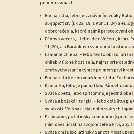
pomenovaniach:
Eucharistia, lebo je vzdávaním vďaky Bohu,
ευηαριστειν (Lk 22, 19; 1 Kor 11, 24) a eulo
dobrorečenia, ktoré najmä pri stolovaní oh
Pánova večera, – lebo ide o Večeru, ktorú P
11, 20), a o Baránkovu svadobnú hostinu 
Lámanie chleba, – lebo tento obrad, príznač
chlieb v úlohe hostiteľa, najmä pri Posledn
zmŕtvychvstaní a týmto pojmom prví kresť
Eucharistické zhromaždenie, lebo Eucharist
Pamiatka, lebo je pamiatkou Pánovho umuč
Svätá obeta, lebo sprítomňuje jedinú obetu
Svätá a božská liturgia, – lebo celá liturgia
sviatosti. Volá sa aj slávením svätých tajom
Prijímanie, po latinsky communio (spoločen
nám dáva účasť na svojom tele a krvi, aby sm
Svätá omša (po latinsky Sancta Missa), pret