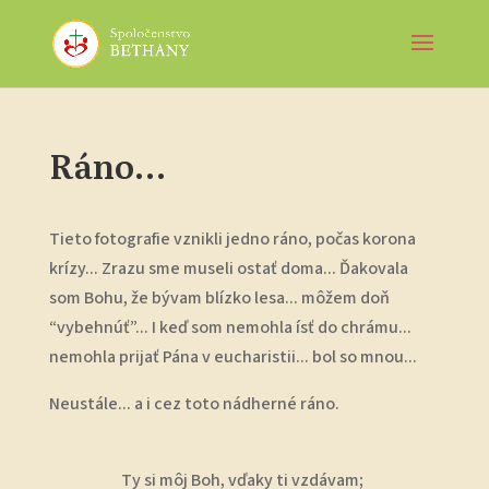
Ráno…
Tieto fotografie vznikli jedno ráno, počas korona
krízy... Zrazu sme museli ostať doma... Ďakovala
som Bohu, že bývam blízko lesa... môžem doň
“vybehnúť”... I keď som nemohla ísť do chrámu...
nemohla prijať Pána v eucharistii... bol so mnou...
Neustále... a i cez toto nádherné ráno.
Ty si môj Boh, vďaky ti vzdávam;