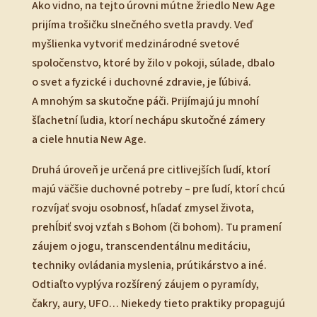
Ako vidno, na tejto úrovni mútne žriedlo New Age
prijíma trošičku slnečného svetla pravdy. Veď
myšlienka vytvoriť medzinárodné svetové
spoločenstvo, ktoré by žilo v pokoji, súlade, dbalo
o svet a fyzické i duchovné zdravie, je ľúbivá.
A mnohým sa skutočne páči. Prijímajú ju mnohí
šľachetní ľudia, ktorí nechápu skutočné zámery
a ciele hnutia New Age.
Druhá úroveň je určená pre citlivejších ľudí, ktorí
majú väčšie duchovné potreby – pre ľudí, ktorí chcú
rozvíjať svoju osobnosť, hľadať zmysel života,
prehĺbiť svoj vzťah s Bohom (či bohom). Tu pramení
záujem o jogu, transcendentálnu meditáciu,
techniky ovládania myslenia, prútikárstvo a iné.
Odtiaľto vyplýva rozšírený záujem o pyramídy,
čakry, aury, UFO… Niekedy tieto praktiky propagujú