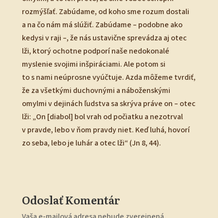
rozmýšľať. Zabúdame, od koho sme rozum dostali
a na čo nám má slúžiť. Zabúdame – podobne ako
kedysi v raji –, že nás ustavične sprevádza aj otec
lži, ktorý ochotne podporí naše nedokonalé
myslenie svo­jimi inšpiráciami. Ale potom si
to s nami neúprosne vyúčtuje. Azda môžeme tvrdiť,
že za všetkými duchovnými a náboženskými
omylmi v dejinách ľudstva sa skrýva práve on – otec
lži: „On [diabol] bol vrah od počiatku a nezotrval
v pravde, lebo v ňom pravdy niet. Keď luhá, hovorí
zo seba, lebo je luhár a otec lži“ (Jn 8, 44).
Odoslať Komentár
Vaša e-mailová adresa nebude zverejnená.