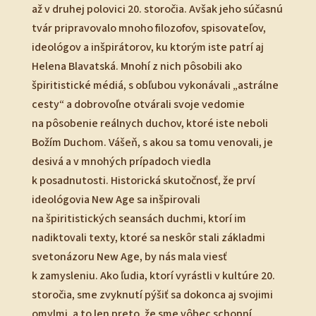
až v druhej polovici 20. storočia. Avšak jeho súčasnú
tvár pripravovalo mnoho filozofov, spisovateľov,
ideológov a inšpirátorov, ku ktorým iste patrí aj
Helena Blavatská. Mnohí z nich pôsobili ako
špiritistické médiá, s obľubou vykonávali „astrálne
cesty“ a dobrovoľne otvárali svoje vedomie
na pôsobenie reálnych duchov, ktoré iste neboli
Božím Duchom. Vášeň, s akou sa tomu venovali, je
desivá a v mnohých prípadoch viedla
k posadnutosti. Historická skutočnosť, že prví
ideológovia New Age sa inšpirovali
na špiritistických seansách duchmi, ktorí im
nadiktovali texty, ktoré sa neskôr stali základmi
svetonázoru New Age, by nás mala viesť
k zamysleniu. Ako ľudia, ktorí vyrástli v kultúre 20.
storočia, sme zvyknutí pýšiť sa dokonca aj svojimi
omylmi, a to len preto, že sme vôbec schopní