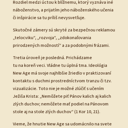
Rozdiel medzi úctou k blížnemu, ktorý vyznáva iné
náboženstvo, a prijatím jeho náboženského učenia
či inšpirácie sa tu príliš nevysvetľuje.
Skutočné zámery sú skryté za bezpečnou reklamou
„telocviku“, „rozvoja“, „zdokonaľovania
prirodzených možností“ a za podobnými frázami.
Tretia úroveň je posledná. Prichádzame
tu na koreň veci. Vládne tu úplná tma. Ideológia
New Age má svoje najhlbšie žriedlo v praktizovaní
kontaktu s duchmi prostredníctvom tranzu či tzv.
vizualizácie. Toto nie je možné zlúčiť s učením
Ježiša Krista: „Nemôžete piť Pánov kalich aj kalich
zlých duchov; nemôžete mať podiel na Pánovom
stole aj na stole zlých duchov“ (1 Kor 10, 21).
Vieme, že hnutie New Age sa udomácnilo na svete