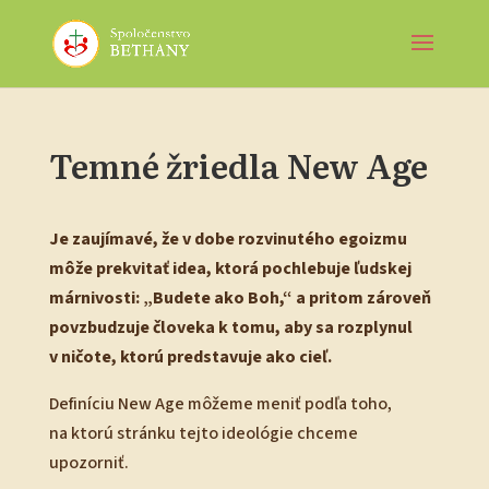
Temné žriedla New Age
Je zaujímavé, že v dobe rozvinutého egoizmu
môže prekvitať idea, ktorá pochlebuje ľudskej
márnivosti: „Budete ako Boh,“ a pritom zároveň
povzbudzuje človeka k tomu, aby sa rozplynul
v ničote, ktorú predstavuje ako cieľ.
Definíciu New Age môžeme meniť podľa toho,
na ktorú stránku tejto ideológie chceme
upozorniť.