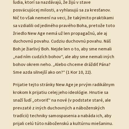
ľudia, ktorí sa nazdávajú, že žijú v stave
posväcujúcej milosti, a vyhlasujú sa za kresťanov.
Nič to však nemení na veci, že takýmito praktikami
sa vzdialili od jediného pravého Boha, pretože toto
žriedlo New Age nemá už len propagačnú, ale aj
duchovnú povahu. Cudziu duchovnú povahu. Náš
Boh je žiarlivý Boh. Nejde len o to, aby sme nemali
„nad ním cudzích bohov“, ale aby sme nemali iných
bohov okrem neho. „Alebo chceme dráždiť Pána?
Sme azda silnejší ako on?“ (1 Kor 10, 22).
Prijatie tejto stránky New Age je prvým radikálnym
krokom k prijatiu celej jeho ideológie. Hnutie sa
snaží ľudí „otvoriť“ na nové (v podstate staré, ale
prevzaté z iných duchovných a náboženských
tradícii) techniky samospasenia a nabáda ich, aby
prijali celú túto náboženskú a kultúrnu miešaninu.