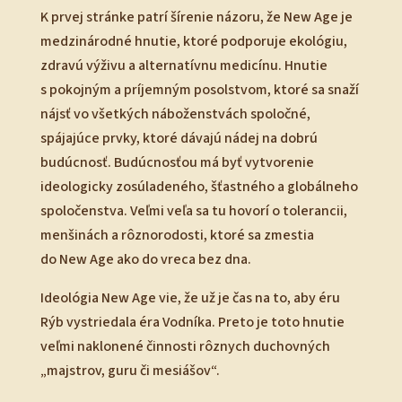
K prvej stránke patrí šírenie názoru, že New Age je
medzinárodné hnutie, ktoré podporuje ekológiu,
zdravú výživu a alternatívnu medicínu. Hnutie
s pokojným a príjemným posolstvom, ktoré sa snaží
nájsť vo všetkých náboženstvách spoločné,
spájajúce prvky, ktoré dávajú nádej na dobrú
budúcnosť. Budúcnosťou má byť vytvorenie
ideologicky zosúladeného, šťastného a globálneho
spoločenstva. Veľmi veľa sa tu hovorí o tolerancii,
menšinách a rôznorodosti, ktoré sa zmestia
do New Age ako do vreca bez dna.
Ideológia New Age vie, že už je čas na to, aby éru
Rýb vystriedala éra Vodníka. Preto je toto hnutie
veľmi naklonené činnosti rôznych duchovných
„majstrov, guru či mesiášov“.