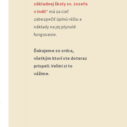
základnej školy sv. Jozefa
v Indii“
má za cieľ
zabezpečiť úplnú réžiu a
náklady na jej plynulé
fungovanie.
Ďakujeme zo srdca,
všetkým ktorí ste doteraz
prispeli. Veľmi si to
vážime.