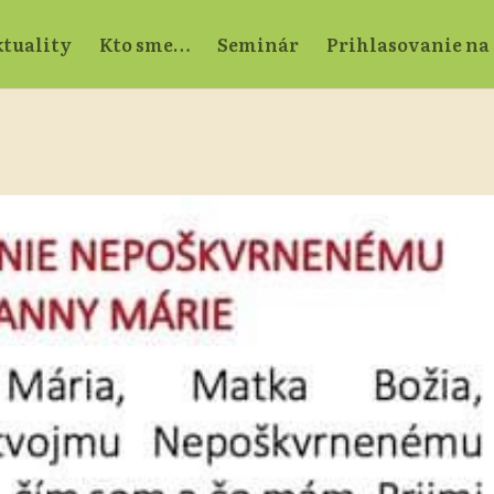
tuality
Kto sme…
Seminár
Prihlasovanie na
M