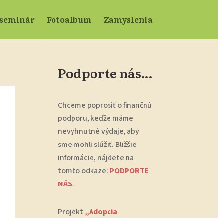
 seminár
Fotoalbum
Zamyslenia
Podporte nás…
Chceme poprosiť o finančnú
podporu, keďže máme
nevyhnutné výdaje, aby
sme mohli slúžiť. Bližšie
informácie, nájdete na
tomto odkaze:
PODPORTE
NÁS.
Projekt
„Adopcia